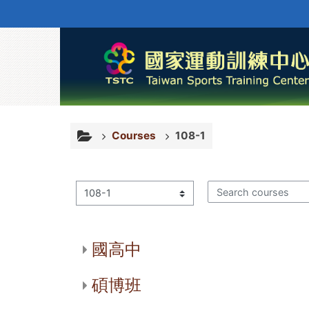
Skip to main content
Courses
108-1
Course categories
Search courses
國高中
碩博班