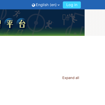
English ‎(en)‎
Log in
Expand all