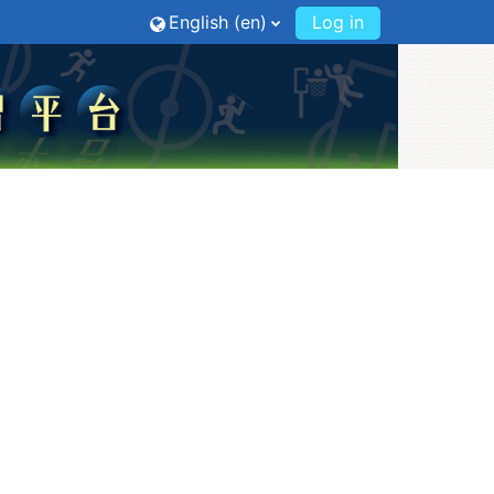
English ‎(en)‎
Log in