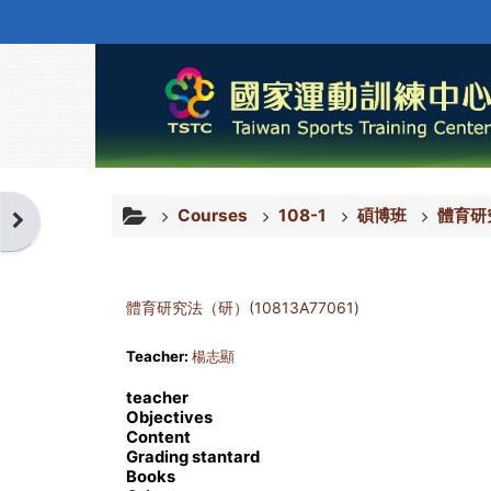
Skip to main content
Courses
108-1
碩博班
體育研究
Open block drawer
體育研究法（研）(10813A77061)
Teacher:
楊志顯
teacher
Objectives
Content
Grading stantard
Books