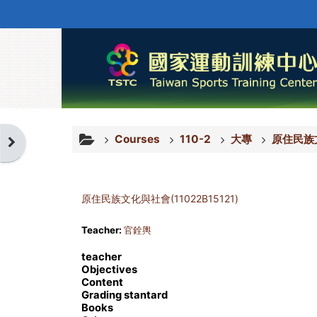
Skip to main content
Courses
110-2
大專
原住民族文
Open block drawer
原住民族文化與社會(11022B15121)
Teacher:
官銓輿
teacher
Objectives
Content
Grading stantard
Books