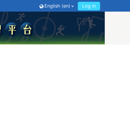
English ‎(en)‎
Log in