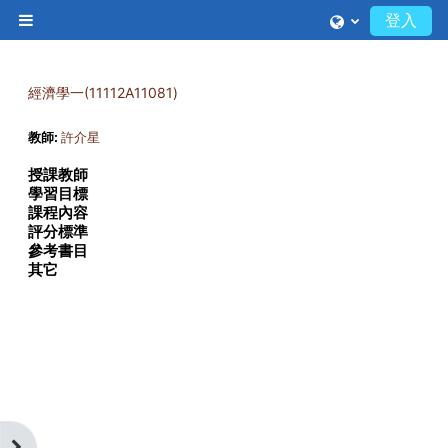
跳至主內容
登入
側板
經濟學一(11112A11081)
教師:
許介星
授課教師
學習目標
課程內容
評分標準
參考書目
其它
開啟區塊