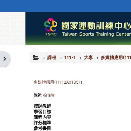
跳至主內容
課程
111-1
大專
多媒體應用(111
開啟區塊
多媒體應用(11112A01351)
教師:
徐偉智
授課教師
學習目標
課程內容
評分標準
參考書目