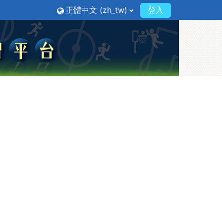
正體中文 ‎(zh_tw)‎
登入