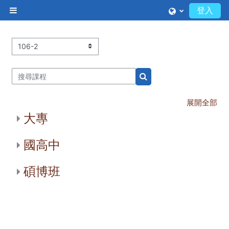
跳至主內容
登入
側板
課程類別
搜尋課程
搜尋課程
展開全部
大專
國高中
碩博班