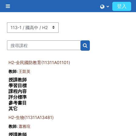
跳至主內容
登入
側板
課程類別
搜尋課程
搜尋課程
H2-全民國防教育(11311A01101)
教師:
王凱英
授課教師
學習目標
課程內容
評分標準
參考書目
其它
H2-生物(11311A13481)
教師:
蕭雅瑄
授課教師