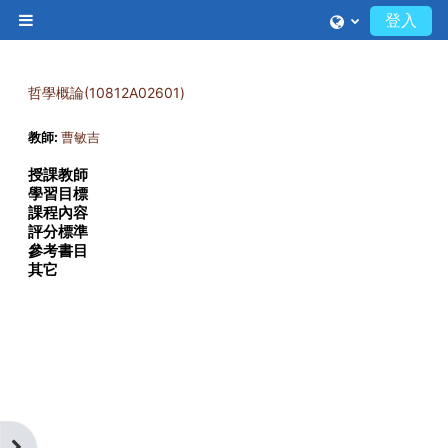
跳至主內容
登入
側板
哲學概論(10812A02601)
教師:
曹敏吉
授課教師
學習目標
課程內容
評分標準
參考書目
其它
開啟區塊