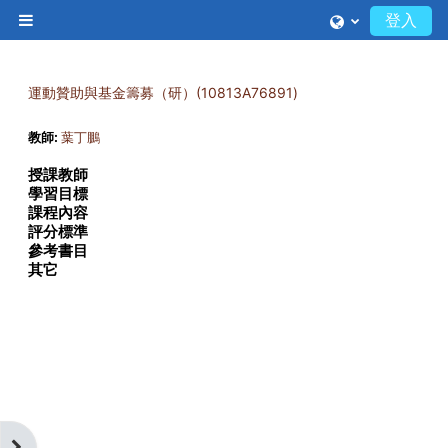
跳至主內容
登入
側板
運動贊助與基金籌募（研）(10813A76891)
教師:
葉丁鵬
授課教師
學習目標
課程內容
評分標準
參考書目
其它
開啟區塊