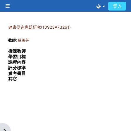
跳至主內容
登入
側板
健康促進專題研究(10923A73261)
教師:
蘇蕙芬
授課教師
學習目標
課程內容
評分標準
參考書目
其它
開啟區塊