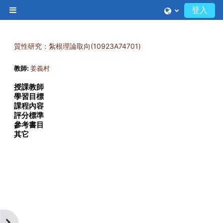
跳至主內容
登入
側板
質性研究：紮根理論取向(10923A74701)
教師:
姜義村
授課教師
學習目標
課程內容
評分標準
參考書目
其它
開啟區塊