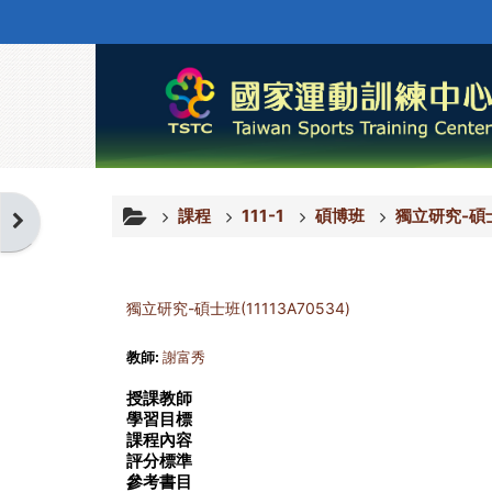
跳至主內容
課程
111-1
碩博班
獨立研究-碩士班
開啟區塊
獨立研究-碩士班(11113A70534)
教師:
謝富秀
授課教師
學習目標
課程內容
評分標準
參考書目