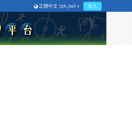
正體中文 ‎(zh_tw)‎
登入