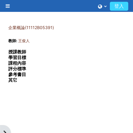
跳至主內容
登入
側板
企業概論(11112B05391)
教師:
王俊人
授課教師
學習目標
課程內容
評分標準
參考書目
其它
開啟區塊