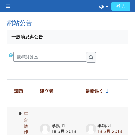
跳至主內容
登入
側板
網站公告
一般消息與公告
搜尋討論區
搜尋討論區
回
議題
建立者
最新貼文
應
狀態
List of discussions. Showing 1 of 1 
平
台
李婉羽
李婉羽
操
0
18 5月 2018
18 5月 2018
作