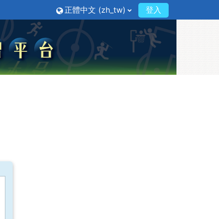
正體中文 ‎(zh_tw)‎
登入